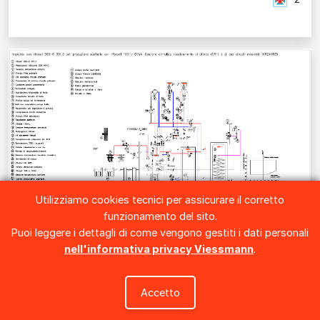
Utilizziamo cookies tecnici per assicurare il corretto
funzionamento del sito.
Puoi leggere i dettagli di come vengono gestiti i dati personali
nell'informativa privacy Viessmann
.
IT0000412
Accetto
Impianto con Vitocal 300-G 301.C per produzione sanitaria con
Vitocell 100-V CVWA. Gestione climatica riscaldamento di circuito