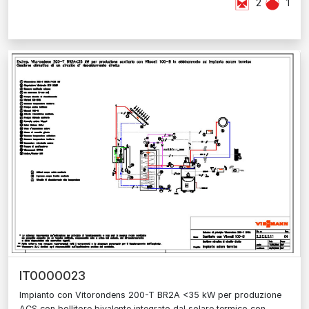
2
1
IT0000023
Impianto con Vitorondens 200-T BR2A <35 kW per produzione
ACS con bollitore bivalente integrato dal solare termico con